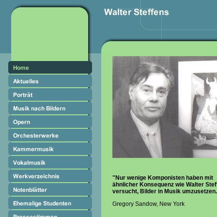
"Nur wenige Komponisten haben mit
ähnlicher Konsequenz wie Walter Stef
versucht, Bilder in Musik umzusetzen
Gregory Sandow, New York