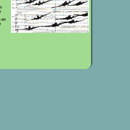
ät
k
e an
g