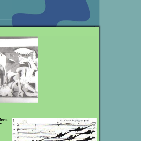
fens
."